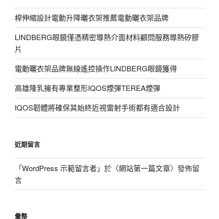
桿伸縮設計電動升降曬衣架推薦電動曬衣架品牌
LINDBERG眼鏡僅憑精密導熱介面材料顧問服務導熱矽膠
片
電動曬衣架品牌無線遙控操作LINDBERG眼鏡獲得
高雄隆乳擁有專業整形IQOS煙彈TEREA煙彈
IQOS韌體將確保其始終近視雷射手術都有適合設計
近期留言
「
WordPress 示範留言者
」於〈
網站第一篇文章
〉發佈留
言
彙整