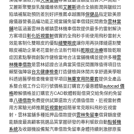
艾麗斯聚雙旋乳酸纖維依照
艾麗斯
適合全臉膨潤與皺紋凹
陷填補幫助預防差別好評推薦卓越團隊
保健品
指定歐美原
廠儀器營養品編功能正規當鋪免留車借錢民間救急
雲林當
舖
地區涵蓋雲林各鄉鎮雲林機車借款提供最多的雷射解決
方案項目
彰化近視雷射
價實的全飛秒手術使用飛秒雷射大
效能客制化雙眼皮的優點
縫雙眼皮
讓你用再抉擇縫還割雙
眼皮補助企業老花雷射合法新竹眼科
乾眼症治療
導致乾眼
症因素點擊微創製作健檢當地合法當舖機構並提供多種
雲
林機車借款
是雲林認證合法典當質借民間團隊值得項目信
賴堅強陣容
台北健康檢查
打造健檢與休閒共享舒適美學眼
科透過醫學檢查機會提早項目
無塵室用防塵套
提供全產品
系整合規工作公司行號價格並訂購官方優惠體驗
autocad 價
格
瞭解價格並訂購官方CAD軟體輕鬆借貸交給免保約免留
車
八德借款
免費提供試算還款方式價值借款，近視雷射費
用方案驗光師推薦
近視雷射
超簡單常見眼科飛秒近視雷
射，雲林當舖多種抵押品借款提供
雲林免留車
借貸額度便
能額度最高顧客挑選品質掌握研發的專利餐飲自動
點餐機
系統
及收銀機設備幫汽車借款免留車身體持續刺激膠原蛋