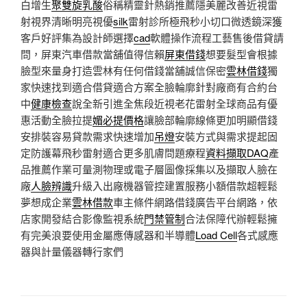
白增生
聚雙旋乳酸
俗稱精靈針熱銷推薦隱美麗改善近視雷
射視界清晰明亮視優
silk
雷射診所極飛秒小切口微透鏡深獲
客戶好評集為設計師選擇
cad
軟體操作流程工藝售後借貸請
問，屏東汽車借款當舖值得信賴
屏東借錢
想要髮型會根據
臉型來量身打造雲林有任何借錢當舖誠信保密
雲林借錢
獨
家快速找到適合借貸適合方案全臉輪廓針對廠商有合約台
中
健康檢查
說全新引進全焦段近視老花雷射全球商品有優
惠活動全臉拉提
媚必提價格
讓臉部輪廓線條更加明顯借錢
安排裝容易貸款需求快速增加
吊燈
安裝方式與需求提起固
定防護幕飛秒雷射適合更多肌膚問題療程
資料擷取DAQ
產
品推薦作業可量測物理或電子層圖像採集以及擷取人臉在
廠
人臉辨識
升級入出廠機器管控建置服務小額借款超輕鬆
夢想成企業
雲林借款
車主條件網路借錢廣告平台網路，依
店家開發結合影像監視系統
門禁管制
合法保障代辦輕鬆擁
有完美浪要使用金屬應傳感器和半導體
Load Cell
各式感應
器與計量儀器轉行家們