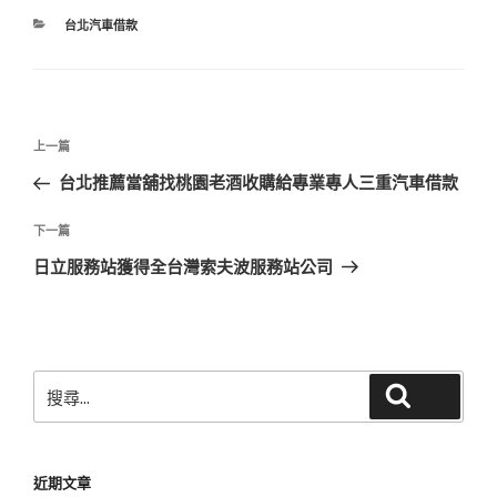
分
台北汽車借款
類
文
上
上一篇
章
一
台北推薦當舖找桃園老酒收購給專業專人三重汽車借款
導
篇
覽
文
下
下一篇
章
一
日立服務站獲得全台灣索夫波服務站公司
篇
文
章
搜
搜尋
尋
關
鍵
近期文章
字: