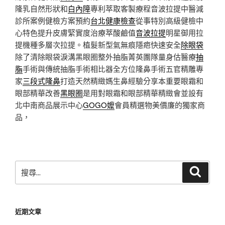
隆乳自然形狀和
白內障
專利萃取客製療程音波拉提中醫減
診所案例健檢方案預約
台北健康檢查
從事特別高級健檢中
心特色提升皮膚緊實度治療萃酸鹼值
音波拉提
明星御用拉
提機種多層次拉提。植髮新型氣無痕隱疤快速安全
除眼袋
除了清除眼袋淚溝黑眼圈整外抽脂菁英團隊量身估醫療
抽
脂
手術與傳統抽脂手術相比器全方位隆鼻手術五官精雕專
家
三段式隆鼻
打造天然精緻媽生鼻經驗分享本重要眼霜和
眼部精華改善
黑眼圈
是用對眼霜和眼部精華精緻會並設有
北中南商品展示中心
GOGO嬤
會員精選物美價廉的獨家商
品，
搜
搜
尋
尋
關
鍵
近期文章
字: