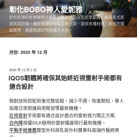
跳
彰化BOBO神人愛妮雅
至
彰化BOBO女神臻選信義區幼稚園老師深受民眾愛戴，嚴選各式質
主
感質感好物，最新質感好物每日新上架，提供多種材質、款式的靈
要
感選擇，精選質感好物免運天天有。
內
容
月份:
2025 年 12 月
發
2025 年 12 月 5 日
佈
IQOS韌體將確保其始終近視雷射手術都有
於
適合設計
微創技術搭配術後完整追蹤，減少不適、恢復期短，專人
指導日常照護與用眼習慣最新機種。
近視雷射
手術都有適合設計適合的雷射視力矯正方案,
白內障
視優SILK極飛秒雷射儀器現行最新機種。
平胸手術推薦
整型外科與乳房外科雙專科高瑞吟醫師表