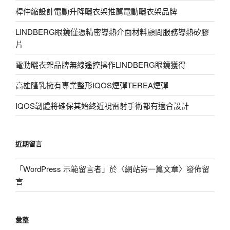
桿伸縮設計電動升降曬衣架推薦電動曬衣架品牌
LINDBERG眼鏡僅憑精密導熱介面材料顧問服務導熱矽膠
片
電動曬衣架品牌無線遙控操作LINDBERG眼鏡獲得
高雄隆乳擁有專業整形IQOS煙彈TEREA煙彈
IQOS韌體將確保其始終近視雷射手術都有適合設計
近期留言
「
WordPress 示範留言者
」於〈
網站第一篇文章
〉發佈留
言
彙整