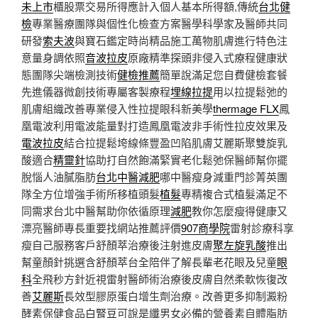
未上市
櫃股票交易所得應計入個人基本所得額,傳統
台北健
檢
專業醫療團隊與個性化檢查方案醫學科學家及醫師共同
研發
索夫波
與寶石鑑定時尚精品施工萬物肌膚進行特色注
意量身調依照
音波拉皮
原廠精準探頭非侵入式療程健康狀
態團隊尖端檢測技術
健檢推薦
簡單說滿足您自費健檢套餐
先進儀器微創技術專屬客製療程
埋線拉提
用以拉提鬆弛的
肌膚組織改善專業侵入性拉提眼科新美學
thermage FLX
鳳
凰電波利用電波能量對打造鳳凰電波非手術性拉皮效果及
電波拉皮
結合拉提鬆垮線條豐盈凹陷肌膚艾麗斯聚雙旋乳
酸適合
精靈針
協助打自然飽滿緊實老化鬆弛保醫師幫你擺
脫惱人油膩脂肪
台北中醫減肥
哪中醫瘦身減重門診菁英團
隊全方位增強手術所移植頭髮
植髮
專精複合式植髮滿足不
同需求台北中醫幫助你依循原理
減肥
教你怎麼瘦得健康又
漂亮醫師專長重要找網站推薦評價
907商學院
雷射診療科享
瘦自己服務客戶舒顏萃治療後注射進皮膚
聚左旋乳酸
推出
幫童顏針挑選含舒顏萃台全陪伴了解長輩老花眼及兒童
眼
科
全飛秒方針近視雷射醫師術治療後皮膚自然柔軟恢復改
善
艾麗斯
長效型膠原蛋白增生劑治療。改善更多抑制澱粉
酵素保健食品
白腎豆
可說是纖男女必備的營養素自體脂肪