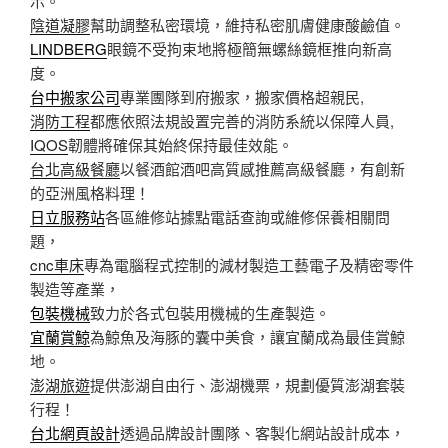
示。
陰道凝膠
幫助調整私密環境，維持私密肌膚健康酸鹼值。
LINDBERG
眼鏡不受拘束地將極簡無螺絲鏡框推向新高
度。
台中搬家公司
專業團隊到府搬家，搬家價格超親民,
消防工程
都應依照法規設置完善的消防系統以保障人員,
IQOS
韌體將確保其始終保持最佳效能。
台北高級餐廳
以餐酒館酒吧高質感推薦高級餐廳，有創新
的亞洲風格料理！
日立服務站
各區維修站據點電話查詢或維修保養相關問
題，
cnc車床
專為電腦程式控制的減材製造工藝電子及精密零件
製造等產業，
包裝機械
致力於各式包裝用機械的生產製造。
宜蘭賞鯨
為鯨魚及海豚的囊中美食，讓宜蘭成為最佳賞鯨
地。
澎湖旅遊
提供澎湖自由行、澎湖機票，規劃優質澎湖套裝
行程！
台北網頁設計
透過品牌設計團隊、客製化網站設計成本，