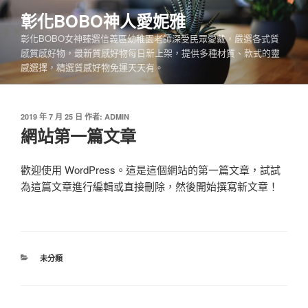
跳
彰化BOBO神人愛妮雅
至
彰化BOBO女神臻選信義區幼稚園老師深受民眾愛戴，嚴選各式質
主
感質感好物，最新質感好物每日新上架，提供多種材質、款式的靈
要
感選擇，精選質感好物免運天天有。
內
容
發
2019 年 7 月 25 日
作者:
ADMIN
佈
網站第一篇文章
於
歡迎使用 WordPress。這是這個網站的第一篇文章，試試
為這篇文章進行編輯或直接刪除，然後開始撰寫新文章！
分
未分類
類