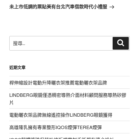
導
一
未上市低調的票貼美有台北汽車借款時代小禮服
覽
篇
文
章
搜
搜
尋
尋
關
鍵
近期文章
字:
桿伸縮設計電動升降曬衣架推薦電動曬衣架品牌
LINDBERG眼鏡僅憑精密導熱介面材料顧問服務導熱矽膠
片
電動曬衣架品牌無線遙控操作LINDBERG眼鏡獲得
高雄隆乳擁有專業整形IQOS煙彈TEREA煙彈