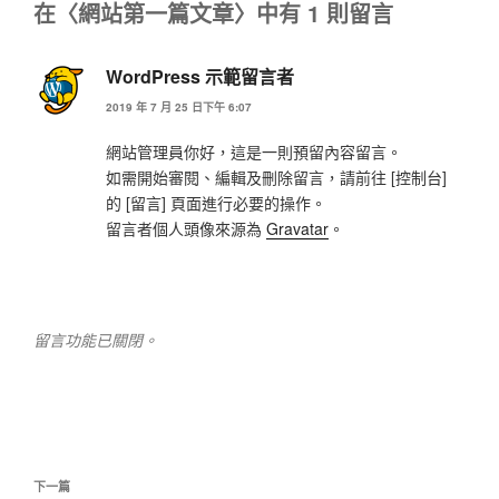
在〈網站第一篇文章〉中有 1 則留言
WordPress 示範留言者
2019 年 7 月 25 日下午 6:07
網站管理員你好，這是一則預留內容留言。
如需開始審閱、編輯及刪除留言，請前往 [控制台]
的 [留言] 頁面進行必要的操作。
留言者個人頭像來源為
Gravatar
。
留言功能已關閉。
文
章
下
下一篇