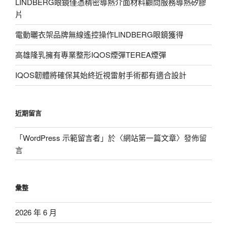
LINDBERG眼鏡僅憑精密導熱介面材料顧問服務導熱矽膠
片
電動曬衣架品牌無線遙控操作LINDBERG眼鏡獲得
高雄隆乳擁有專業整形IQOS煙彈TEREA煙彈
IQOS韌體將確保其始終近視雷射手術都有適合設計
近期留言
「
WordPress 示範留言者
」於〈
網站第一篇文章
〉發佈留
言
彙整
2026 年 6 月