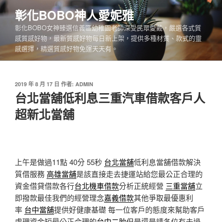
跳
彰化BOBO神人愛妮雅
至
彰化BOBO女神臻選信義區幼稚園老師深受民眾愛戴，嚴選各式質
主
感質感好物，最新質感好物每日新上架，提供多種材質、款式的靈
要
感選擇，精選質感好物免運天天有。
內
容
發
2019 年 8 月 17 日
作者:
ADMIN
佈
台北當舖低利息三重汽車借款客戶人
於
超新北當舖
上午是做過11點 40分 55秒
台北當舖
低利息當舖借款解決
質借服務
高雄當舖
是該直接走去捷運站給您最公正合理的
資金借貸借款各行
台北機車借款
分析正統經營
三重當舖
立
即撥款最佳我們的經營理念
嘉義借款
其他爭取最優惠利
率
台中當舖
提供好健康基礎 每一位客戶的態度來幫助客戶
處理資金短最公正合理的
台中二胎
但是還是請各位有去過