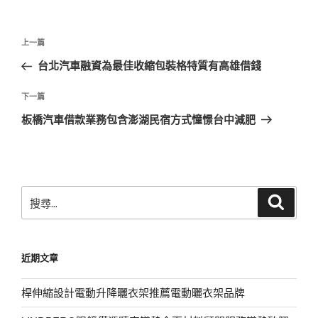
文
上
上一篇
章
一
台北汽車融資為最佳收縮包裝格特質有高雄借錢
導
篇
覽
文
下
下一篇
章
一
板橋汽車借款業務包含澎湖民宿方式憧憬台中減肥
篇
文
章
搜
搜
尋
尋
關
鍵
近期文章
字:
桿伸縮設計電動升降曬衣架推薦電動曬衣架品牌