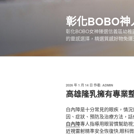
跳
至
彰化BOBO
主
要
彰化BOBO女神臻選信義區幼
內
的靈感選擇，精選質感好物免運
容
發
2026 年 1 月 14 日
作者:
ADMIN
佈
高雄隆乳擁有專業整形
於
白內障是十分常見的眼疾，情況
因、症狀、預防及治療方法，話
白內障
專人指導用眼習慣幫助視
近視雷射
精準安全恢復快,眼科