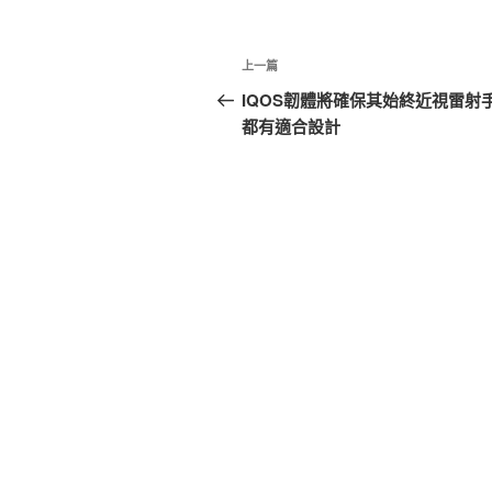
文
上
上一篇
章
一
IQOS韌體將確保其始終近視雷射
篇
都有適合設計
導
文
覽
章