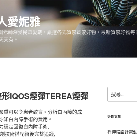
神人愛妮雅
稚園老師深受民眾愛戴，嚴選各式質感質感好物，最新質感好物每
天天有。
搜
IQOS煙彈TEREA煙彈
尋
關
鍵
嚴重可以令患者致盲。分析白內障的成
字:
近期文章
你知白內障手術的費用。
力穩定回復白內障手術,
桿伸縮設計電
微創技術搭配術後完整追蹤,