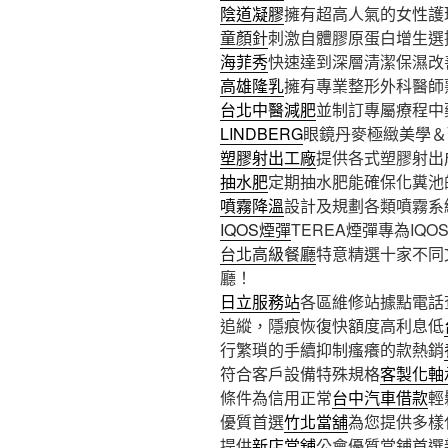
陰道凝膠
擁有超高人氣的女性護
童顏針
刺激自體膠原蛋白增生選
海菲秀
快速達到深層清潔保濕改
高雄隆乳
擁有專業整形外科醫師
台北中醫減肥
並制訂專屬療程中
LINDBERG
眼鏡丹麥極緻美學＆
塑膠射出工廠
提供各式塑膠射出
抽水肥
定期抽水肥能確保化糞池
噴霧降溫
設計及規劃各類噴霧系
IQOS煙彈
TEREA煙彈專為IQ
台北高級餐廳
特意精選十家不同
廳！
日立服務站
各區維修站據點電話
追縱，隱痕恢復快額度高利息低
行繁瑣的手續抑制瘙癢的款熱銷
符合客戶設備特殊規格
客製化軸
條件為信用正常
台中汽車借款
輕
優質首選
竹北當舖
為您提供多樣
提供
新店當舖
公會優質當鋪首選