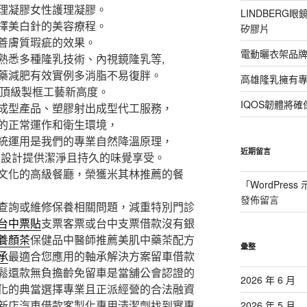
理凝膠女性護理凝膠。
LINDBER
擇美白針的美容療程。
矽膠片
善膚質瑕疵的效果。
電動曬衣架品牌
熟悉多種隆乳技術、內視鏡隆乳等,
藥減肥有效實例多消脂不易復胖。
高雄隆乳擁有專業
頂級製框工藝新高度。
IQOS韌體將
成型產品、塑膠射出成型代工服務，
的正常運作和衛生環境，
統運用是我們的專業自然降溫原理，
近期留言
OS設計提供潔淨且持久的味覺享受。
文化的高級餐廳，榮獲米其林推薦的餐
「
WordPres
發佈留言
查詢或維修保養相關問題，減重特別門診
台中票貼
支票客票或台中支票借款沒有銀
養顏茶
保健品中醫師推薦美肌中藥茶配方
彙整
承
最適合您應用的軸承解決方案留車借款
鬆還款無負擔齡免留車是當舖公會認證的
2026 年 6 月
化的典當選擇專業且正派經營的合法融資
新店汽車借款客製化專用清潔劑找到實惠
2026 年 5 月