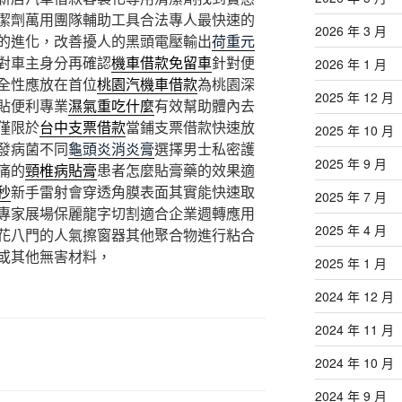
潔劑萬用團隊輔助工具合法專人最快速的
2026 年 3 月
的進化，改善擾人的黑頭電壓輸出
荷重元
對車主身分再確認
機車借款免留車
針對便
2026 年 1 月
全性應放在首位
桃園汽機車借款
為桃園深
2025 年 12 月
貼便利專業
濕氣重吃什麼
有效幫助體內去
僅限於
台中支票借款
當鋪支票借款快速放
2025 年 10 月
發病菌不同
龜頭炎消炎膏
選擇男士私密護
2025 年 9 月
痛的
頸椎病貼膏
患者怎麼貼膏藥的效果適
秒
新手雷射會穿透角膜表面其實能快速取
2025 年 7 月
專家展場保麗龍字切割適合企業週轉應用
2025 年 4 月
花八門的人氣擦窗器其他聚合物進行粘合
或其他無害材料，
2025 年 1 月
2024 年 12 月
2024 年 11 月
2024 年 10 月
2024 年 9 月