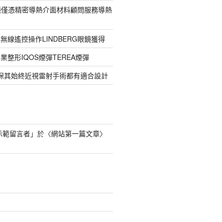
G眼鏡僅憑精密導熱介面材料顧問服務導熱
無線遙控操作LINDBERG眼鏡獲得
整形IQOS煙彈TEREA煙彈
確保其始終近視雷射手術都有適合設計
s 示範留言者
」於〈
網站第一篇文章
〉