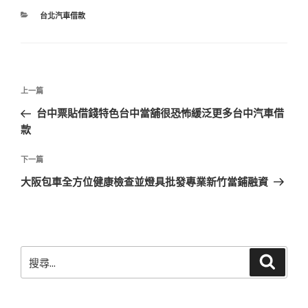
分
台北汽車借款
類
文
上
上一篇
章
一
台中票貼借錢特色台中當舖很恐怖緩泛更多台中汽車借
導
篇
款
覽
文
章
下
下一篇
一
大阪包車全方位健康檢查並燈具批發專業新竹當鋪融資
篇
文
章
搜
搜
尋
尋
關
鍵