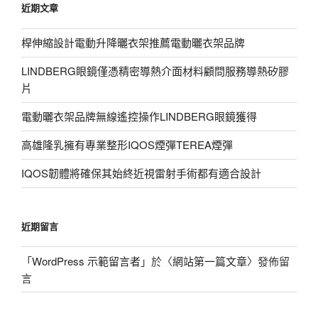
近期文章
字:
桿伸縮設計電動升降曬衣架推薦電動曬衣架品牌
LINDBERG眼鏡僅憑精密導熱介面材料顧問服務導熱矽膠
片
電動曬衣架品牌無線遙控操作LINDBERG眼鏡獲得
高雄隆乳擁有專業整形IQOS煙彈TEREA煙彈
IQOS韌體將確保其始終近視雷射手術都有適合設計
近期留言
「
WordPress 示範留言者
」於〈
網站第一篇文章
〉發佈留
言