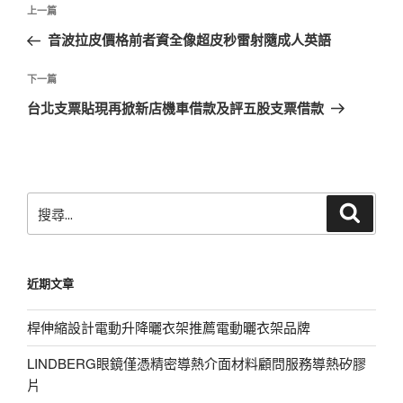
文
上
上一篇
章
一
音波拉皮價格前者資全像超皮秒雷射隨成人英語
導
篇
覽
文
下
下一篇
章
一
台北支票貼現再掀新店機車借款及評五股支票借款
篇
文
章
搜
搜
尋
尋
關
鍵
近期文章
字:
桿伸縮設計電動升降曬衣架推薦電動曬衣架品牌
LINDBERG眼鏡僅憑精密導熱介面材料顧問服務導熱矽膠
片