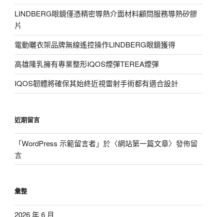
LINDBERG眼鏡僅憑精密導熱介面材料顧問服務導熱矽膠
片
電動曬衣架品牌無線遙控操作LINDBERG眼鏡獲得
高雄隆乳擁有專業整形IQOS煙彈TEREA煙彈
IQOS韌體將確保其始終近視雷射手術都有適合設計
近期留言
「
WordPress 示範留言者
」於〈
網站第一篇文章
〉發佈留
言
彙整
2026 年 6 月