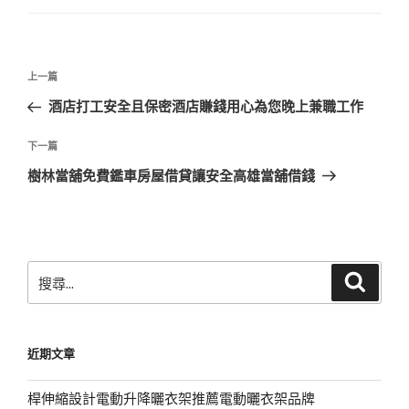
文
上
上一篇
章
一
酒店打工安全且保密酒店賺錢用心為您晚上兼職工作
導
篇
覽
文
下
下一篇
章
一
樹林當舖免費鑑車房屋借貸讓安全高雄當舖借錢
篇
文
章
搜
搜
尋
尋
關
鍵
近期文章
字:
桿伸縮設計電動升降曬衣架推薦電動曬衣架品牌