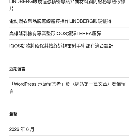
LINDBERG眼鏡僅憑精密導熱介面材料顧問服務導熱矽膠
片
電動曬衣架品牌無線遙控操作LINDBERG眼鏡獲得
高雄隆乳擁有專業整形IQOS煙彈TEREA煙彈
IQOS韌體將確保其始終近視雷射手術都有適合設計
近期留言
「
WordPress 示範留言者
」於〈
網站第一篇文章
〉發佈留
言
彙整
2026 年 6 月