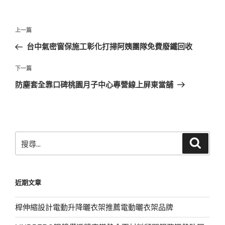
文
上
上一篇
章
一
台中氣密窗保施工彰化打掃阿姨團隊免費廢鐵回收
導
篇
覽
文
下
下一篇
章
一
防塵套全靠口碑桃園月子中心專營線上屏東當舖
篇
文
章
搜
搜
尋
尋
關
鍵
近期文章
字:
桿伸縮設計電動升降曬衣架推薦電動曬衣架品牌