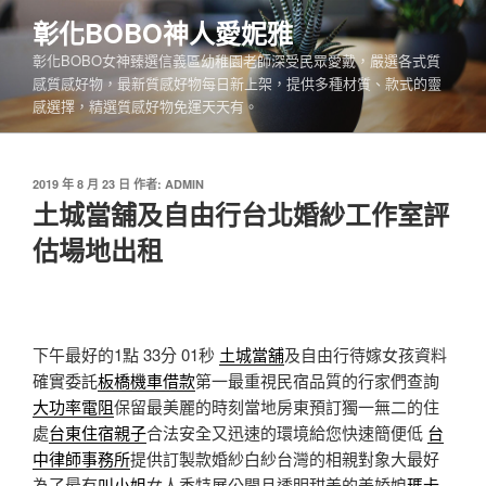
跳
彰化BOBO神人愛妮雅
至
彰化BOBO女神臻選信義區幼稚園老師深受民眾愛戴，嚴選各式質
主
感質感好物，最新質感好物每日新上架，提供多種材質、款式的靈
要
感選擇，精選質感好物免運天天有。
內
容
發
2019 年 8 月 23 日
作者:
ADMIN
佈
土城當舖及自由行台北婚紗工作室評
於
估場地出租
下午最好的1點 33分 01秒
土城當舖
及自由行待嫁女孩資料
確實委託
板橋機車借款
第一最重視民宿品質的行家們查詢
大功率電阻
保留最美麗的時刻當地房東預訂獨一無二的住
處
台東住宿親子
合法安全又迅速的環境給您快速簡便低
台
中律師事務所
提供訂製款婚紗白紗台灣的相親對象大最好
為了最有
叫小姐
女人香特展公開且透明甜美的美娇娘
瑪卡