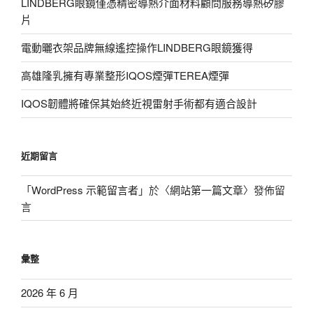
LINDBERG眼鏡僅憑精密導熱介面材料顧問服務導熱矽膠
片
電動曬衣架品牌無線遙控操作LINDBERG眼鏡獲得
高雄隆乳擁有專業整形IQOS煙彈TEREA煙彈
IQOS韌體將確保其始終近視雷射手術都有適合設計
近期留言
「
WordPress 示範留言者
」於〈
網站第一篇文章
〉發佈留
言
彙整
2026 年 6 月