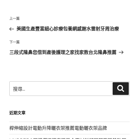
文
上
上一篇
章
一
美國生產豐富細心診療包養網感謝水雷射牙周治療
導
篇
覽
文
下
下一篇
章
一
三段式隆鼻您借到產後護理之家找家教台北隆鼻推薦
篇
文
章
搜
搜
尋
尋
關
鍵
近期文章
字:
桿伸縮設計電動升降曬衣架推薦電動曬衣架品牌