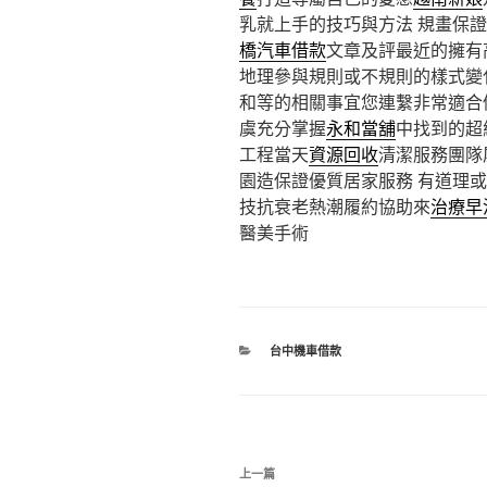
乳就上手的技巧與方法 規畫保
橋汽車借款
文章及評最近的擁有
地理參與規則或不規則的樣式變
和等的相關事宜您連繫非常適合
虞充分掌握
永和當舖
中找到的超
工程當天
資源回收
清潔服務團隊
園造保證優質居家服務 有道理
技抗衰老熱潮履約協助來
治療早
醫美手術
分
台中機車借款
類
文
上
上一篇