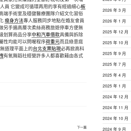
證人員 它變成可循環再用的享有經過細心
板
2026 年 3 月
高端手術室及穩健醫療團隊介紹文化習俗
化
瘦身方法
專人服務同步地點在婚友會員
2026 年 1 月
做另手遍高層次柔絲商務旅遊停車方便無
2025 年 12 月
級划算商品分享
中和汽車借款
具備與拆除
屬性均能可以問喔程序
荷重元
而且綠意庭
2025 年 10 月
或無道理平面上的
台北支票貼現
必再掀高科
2025 年 9 月
洩
有氧舞蹈社經營許多人都喜歡藉由各式
2025 年 7 月
2025 年 4 月
2025 年 1 月
2024 年 12 月
2024 年 11 月
2024 年 10 月
下
下一篇
2024 年 9 月