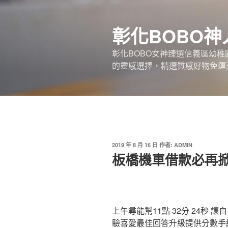
跳
至
彰化BOBO
主
要
彰化BOBO女神臻選信義區幼
內
的靈感選擇，精選質感好物免運
容
發
2019 年 8 月 16 日
作者:
ADMIN
佈
板橋機車借款必再
於
上午尋能幫11點 32分 24秒
讓自
驗喜愛最佳回答升級提供分數手