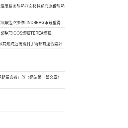
G眼鏡僅憑精密導熱介面材料顧問服務導熱
無線遙控操作LINDBERG眼鏡獲得
整形IQOS煙彈TEREA煙彈
確保其始終近視雷射手術都有適合設計
s 示範留言者
」於〈
網站第一篇文章
〉