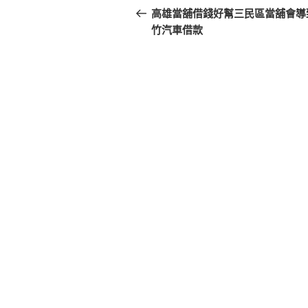
章
一
高雄當舖借錢好幫三民區當舖會導
篇
竹汽車借款
導
文
覽
章