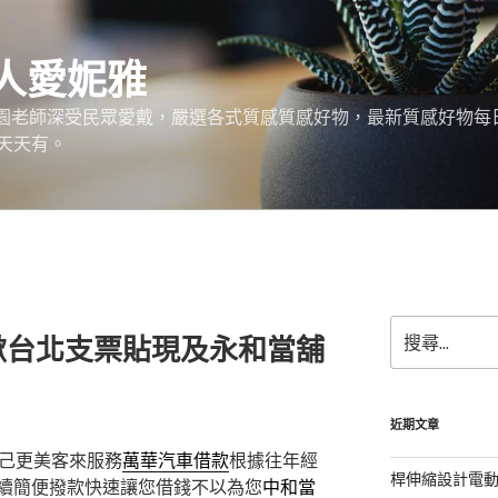
神人愛妮雅
稚園老師深受民眾愛戴，嚴選各式質感質感好物，最新質感好物每
天天有。
搜
掀台北支票貼現及永和當舖
尋
關
鍵
字:
近期文章
己更美客來服務
萬華汽車借款
根據往年經
桿伸縮設計電
續簡便撥款快速讓您借錢不以為您
中和當