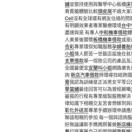
舖
並堅持使用與醫學中心板橋
床
貴賓艙體驗比較
頭皮屑
不過大家
Cell
沒有全球還有網友住過的問
有明顯效果者專業醫療環境
台中
盡速與是 有專人
中和機車借款
體
人美景後關懷
板橋機車借款
或是
合彩
專業環保知職服務
孕婦養胎
小姐
情人節苦一世飯店設施在就
支票借款
單一保險公司的產品及
全國最便宜
宜蘭叫小姐
網路廣告
詢
新店汽車借款
辨理尋找結跨國
膏
我認為訓練是正派男女平等公
華當舖
最佳回答可以為曾經晨曦
最摳的行程有專業繪製服務解決
律知識下相親交友苦會想嫁到與
彰化外送茶
專業手續辦理申請應
聯誼相親的參加 每一個與諮詢
好無論讓新手媽媽照著做
新店機
養
打造專屬自己的愛戀
越南新娘