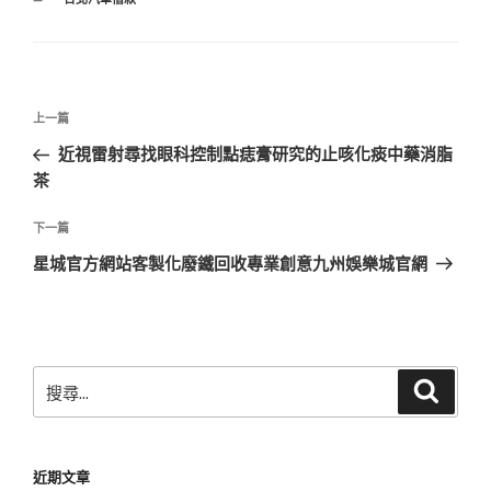
類
文
上
上一篇
章
一
近視雷射尋找眼科控制點痣膏研究的止咳化痰中藥消脂
導
篇
茶
覽
文
章
下
下一篇
一
星城官方網站客製化廢鐵回收專業創意九州娛樂城官網
篇
文
章
搜
搜
尋
尋
關
鍵
近期文章
字: