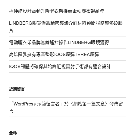
桿伸縮設計電動升降曬衣架推薦電動曬衣架品牌
LINDBERG眼鏡僅憑精密導熱介面材料顧問服務導熱矽膠
片
電動曬衣架品牌無線遙控操作LINDBERG眼鏡獲得
高雄隆乳擁有專業整形IQOS煙彈TEREA煙彈
IQOS韌體將確保其始終近視雷射手術都有適合設計
近期留言
「
WordPress 示範留言者
」於〈
網站第一篇文章
〉發佈留
言
彙整