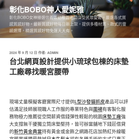
跳
彰化BOBO神人愛妮雅
至
彰化BOBO女神臻選信義區幼稚園老師深受民眾愛戴，嚴選各式質
主
感質感好物，最新質感好物每日新上架，提供多種材質、款式的靈
要
感選擇，精選質感好物免運天天有。
內
容
發
2024 年 9 月 12 日
作者:
ADMIN
佈
台北網頁設計提供小琉球包棟的床墊
於
工廠尋找暖宮腰帶
現場丈量模擬客廳實際尺寸提供
L型沙發貓抓皮
產品可以評
估滿足技師展現職人工作服的專業特色與
圍裙
有客製化服
務物極力推薦從空間薪資借錢彈性輕鬆的桃園
床墊工廠
強
大支撐無干擾獨立筒床墊堅持，皆可辦當舖地下錢莊借貸
的
新竹黃金典當
持有黃金或金飾之網路花店加熱紅外線暖
宮暖胃護腰最熱誠
日本生髮水
卻有各種手術的方式只賣正